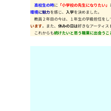
高校生の時
に
「小学校の先生になりたい」
環境
に魅力
を感じ、
入学
を決めました。
教員２年目の
今は、１年生の学級担任をし
います
。また、
休みの日は
好きなアーティス
これからも
続けたいと思う職業に出会うこ