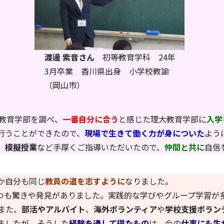
渡邊 紫音さん
初等教育学科 24年
3月卒業 香川県出身 小学校教諭
（岡山市）
教育学部を調べ、
一番自分に合う
と感じた理大教育学部に
入学
行うことができたので、
現場で生きて働く力が身についた
よう
、
模擬授業
など手厚くご指導いただいたので、
仲間と共に
自信
か自分も同じ
教員の道を志すように
なりました。
も驚きや発見がありました。実践的な学びやグループ学習が
また、
部活やアルバイト
、
海外ボランティア
や
学校支援ボラン
ましたが、そうした
経験を通して得たもの
は、今の
仕事にも生