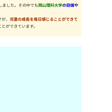
しました。
その中でも
岡山理科大学
の
設備
や
すが、
児童の成長を毎日感じることができて
ことができています。