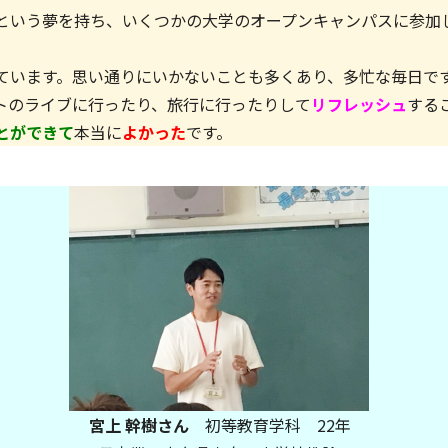
という夢を持ち、
いくつかの大学のオープンキャンパスに参加
ています。
思い通りにいかないことも多くあり、多忙な毎日で
トのライブに行ったり、
旅行に行ったりして
リフレッシュ
する
とができて
本当に
よかっ
た
です。
宮上 幹樹さん
初等教育学科 22年