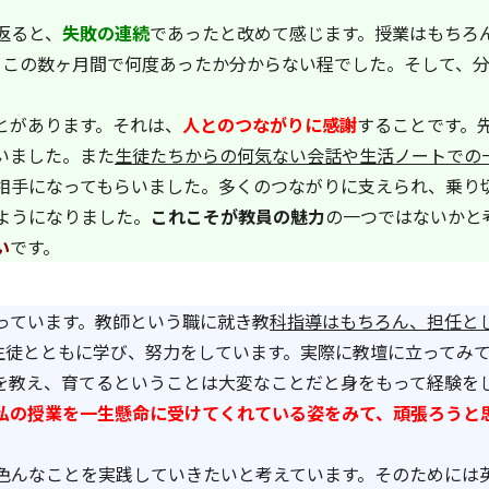
返ると、
失敗の連続
であったと改めて感じます。授業はもちろ
、この数ヶ月間で何度あったか分からない程でした。そして、
。
とがあります。それは、
人とのつながりに感謝
することです。
いました。また
生徒たちからの何気ない会話や生活ノートでの
相手になってもらいました。多くのつながりに支えられ、乗り切
ようになりました。
これこそが教員の魅力
の一つではないかと
い
です。
っています。教師という職に就き教
科指導はもちろん、担任と
生徒とともに学び、努力をしています。実際に教壇に立ってみ
を教え、育てるということは大変なことだと身をもって経験を
私の授業を一生懸命に受けてくれている姿をみて、頑張ろうと
んなことを実践していきたいと考えています。そのためには