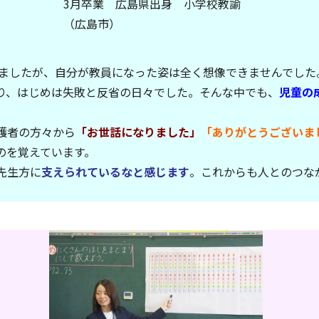
3月卒業 広島県出身 小学校教諭
（広島市）
ましたが、自分が教員になった姿は全く想像できませんでした
り、はじめは失敗と反省の日々でした。そんな中でも、
児童の
護者の方々から
「お世話になりました」
「ありがとうございま
のを覚えています。
先生方に
支えられているなと感じます
。これからも人とのつな