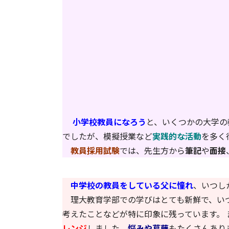
小学校教員になろう
と、いくつかの大学の
でしたが、模擬授業など
実践的な活動
を多く
教員採用試験
では、先生方から
筆記
や
面接
中学校の教員をしている父に憧れ
、いつし
理大教育学部での学びはとても新鮮で、いつ
考えたことなどが特に印象に残っています。 
レンジ
しました。
悩みや葛藤
もたくさんあり