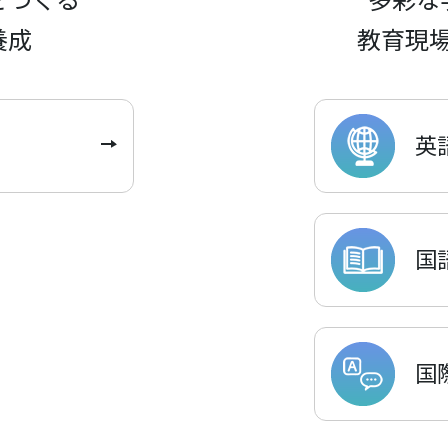
養成
教育現
英
国
国