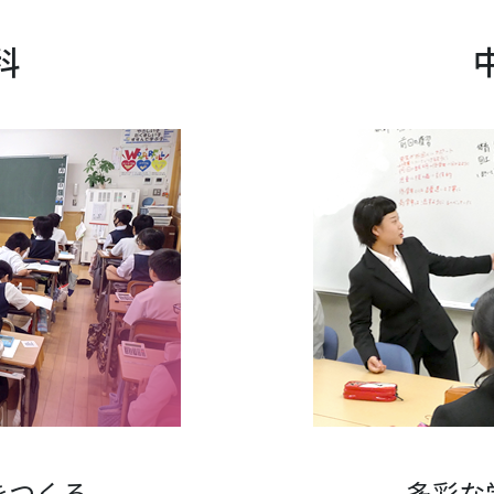
科
をつくる
多彩な