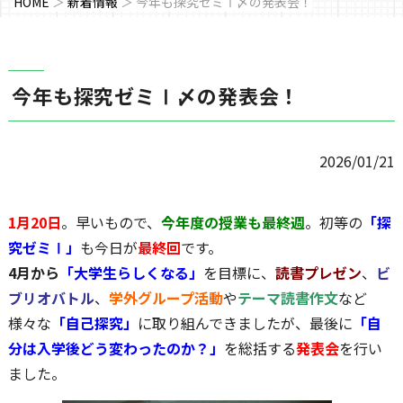
HOME
＞
新着情報
＞
今年も探究ゼミⅠ〆の発表会！
今年も探究ゼミⅠ〆の発表会！
2026/01/21
1月20日
。早いもので、
今年度の授業も最終週
。初等の
「探
究ゼミⅠ」
も今日が
最終回
です。
4月から
「大学生らしくなる」
を目標に、
読書プレゼン
、
ビ
ブリオバトル
、
学外グループ活動
や
テーマ読書作文
など
様々な
「自己探究」
に取り組んできましたが、最後に
「自
分は入学後どう変わったのか？」
を総括する
発表会
を行い
ました。