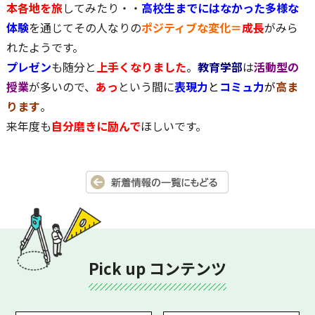
本各地を旅
してみたり・・
高校生までにはなかった多様な
体験
を通じてその人なりの
ポジティブな変化＝
成長
がみら
れたようです。
プレゼン
も随分と
上手くなりました
。
教育学部
は
活動型の
授業
が多いので、
あっ
という間に
表現力
と
コミュ力
が
高ま
ります
。
来年度も
自分磨きに励んで
ほしいです。
Pick up コンテンツ