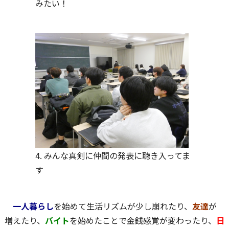
みたい！
4. みんな真剣に仲間の発表に聴き入ってま
す
一人暮らし
を始めて生活リズムが少し崩れたり、
友達
が
増えたり、
バイト
を始めたことで金銭感覚が変わったり、
日